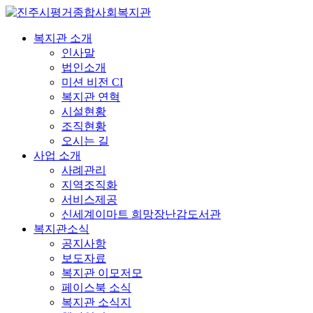
복지관 소개
인사말
법인소개
미션 비전 CI
복지관 연혁
시설현황
조직현황
오시는 길
사업 소개
사례관리
지역조직화
서비스제공
신세계이마트 희망장난감도서관
복지관소식
공지사항
보도자료
복지관 이모저모
페이스북 소식
복지관 소식지