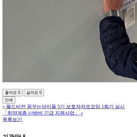
좋아요
0
싫어요
0
인쇄
«
월드비전 꿈꾸는아이들 5기 보호자자조모임 1회기 실시
「취약계층 난방비 긴급 지원사업」
»
목록보기
기관안내