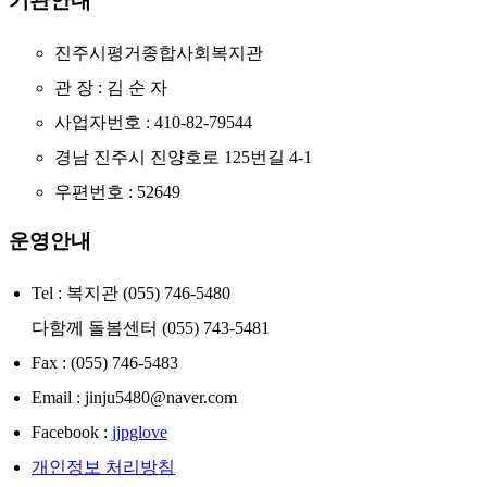
기관안내
진주시평거종합사회복지관
관 장 : 김 순 자
사업자번호 : 410-82-79544
경남 진주시 진양호로 125번길 4-1
우편번호 : 52649
운영안내
Tel : 복지관 (055) 746-5480
다함께 돌봄센터 (055) 743-5481
Fax : (055) 746-5483
Email : jinju5480@naver.com
Facebook :
jjpglove
개인정보 처리방침