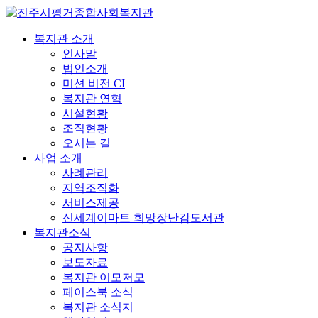
복지관 소개
인사말
법인소개
미션 비전 CI
복지관 연혁
시설현황
조직현황
오시는 길
사업 소개
사례관리
지역조직화
서비스제공
신세계이마트 희망장난감도서관
복지관소식
공지사항
보도자료
복지관 이모저모
페이스북 소식
복지관 소식지