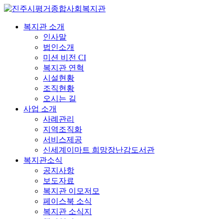
복지관 소개
인사말
법인소개
미션 비전 CI
복지관 연혁
시설현황
조직현황
오시는 길
사업 소개
사례관리
지역조직화
서비스제공
신세계이마트 희망장난감도서관
복지관소식
공지사항
보도자료
복지관 이모저모
페이스북 소식
복지관 소식지