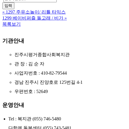
«
1297 주유소놀이/ 리틀 타익스
1299 베이비퍼즐 돌고래 / 비가
»
목록보기
기관안내
진주시평거종합사회복지관
관 장 : 김 순 자
사업자번호 : 410-82-79544
경남 진주시 진양호로 125번길 4-1
우편번호 : 52649
운영안내
Tel : 복지관 (055) 746-5480
다함께 돌봄센터 (055) 743-5481