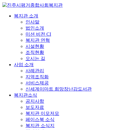
복지관 소개
인사말
법인소개
미션 비전 CI
복지관 연혁
시설현황
조직현황
오시는 길
사업 소개
사례관리
지역조직화
서비스제공
신세계이마트 희망장난감도서관
복지관소식
공지사항
보도자료
복지관 이모저모
페이스북 소식
복지관 소식지