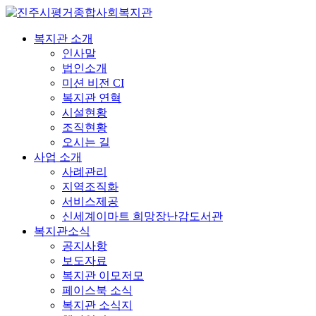
복지관 소개
인사말
법인소개
미션 비전 CI
복지관 연혁
시설현황
조직현황
오시는 길
사업 소개
사례관리
지역조직화
서비스제공
신세계이마트 희망장난감도서관
복지관소식
공지사항
보도자료
복지관 이모저모
페이스북 소식
복지관 소식지