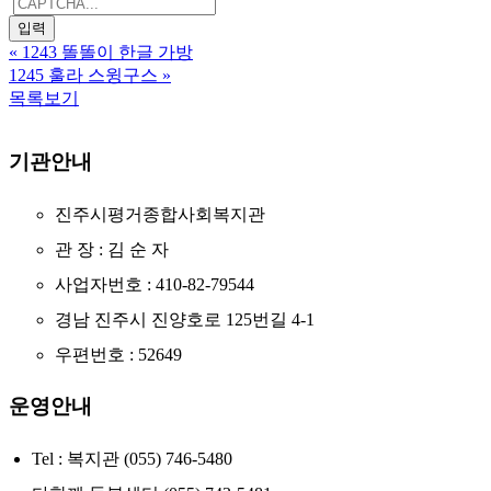
«
1243 똘똘이 한글 가방
1245 훌라 스윙구스
»
목록보기
기관안내
진주시평거종합사회복지관
관 장 : 김 순 자
사업자번호 : 410-82-79544
경남 진주시 진양호로 125번길 4-1
우편번호 : 52649
운영안내
Tel : 복지관 (055) 746-5480