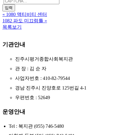
«
1080 액티비티 센터
1082 파도 미끄럼틀
»
목록보기
기관안내
진주시평거종합사회복지관
관 장 : 김 순 자
사업자번호 : 410-82-79544
경남 진주시 진양호로 125번길 4-1
우편번호 : 52649
운영안내
Tel : 복지관 (055) 746-5480