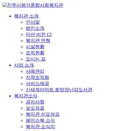
복지관 소개
인사말
법인소개
미션 비전 CI
복지관 연혁
시설현황
조직현황
오시는 길
사업 소개
사례관리
지역조직화
서비스제공
신세계이마트 희망장난감도서관
복지관소식
공지사항
보도자료
복지관 이모저모
페이스북 소식
복지관 소식지