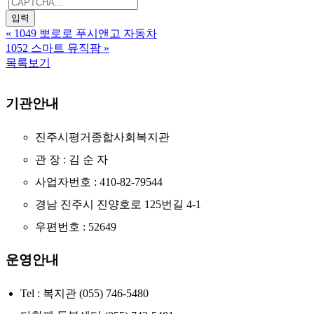
«
1049 뽀로로 푸시앤고 자동차
1052 스마트 뮤직팜
»
목록보기
기관안내
진주시평거종합사회복지관
관 장 : 김 순 자
사업자번호 : 410-82-79544
경남 진주시 진양호로 125번길 4-1
우편번호 : 52649
운영안내
Tel : 복지관 (055) 746-5480