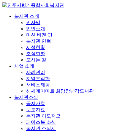
복지관 소개
인사말
법인소개
미션 비전 CI
복지관 연혁
시설현황
조직현황
오시는 길
사업 소개
사례관리
지역조직화
서비스제공
신세계이마트 희망장난감도서관
복지관소식
공지사항
보도자료
복지관 이모저모
페이스북 소식
복지관 소식지