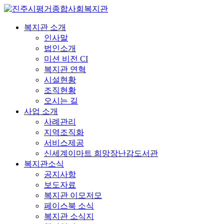
복지관 소개
인사말
법인소개
미션 비전 CI
복지관 연혁
시설현황
조직현황
오시는 길
사업 소개
사례관리
지역조직화
서비스제공
신세계이마트 희망장난감도서관
복지관소식
공지사항
보도자료
복지관 이모저모
페이스북 소식
복지관 소식지