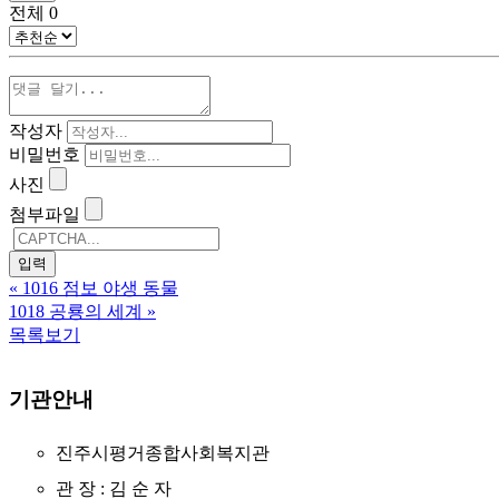
전체
0
작성자
비밀번호
사진
첨부파일
«
1016 점보 야생 동물
1018 공룡의 세계
»
목록보기
기관안내
진주시평거종합사회복지관
관 장 : 김 순 자