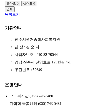
좋아요
0
싫어요
0
인쇄
목록보기
기관안내
진주시평거종합사회복지관
관 장 : 김 순 자
사업자번호 : 410-82-79544
경남 진주시 진양호로 125번길 4-1
우편번호 : 52649
운영안내
Tel : 복지관 (055) 746-5480
다함께 돌봄센터 (055) 743-5481