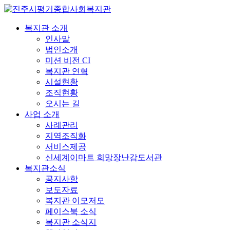
복지관 소개
인사말
법인소개
미션 비전 CI
복지관 연혁
시설현황
조직현황
오시는 길
사업 소개
사례관리
지역조직화
서비스제공
신세계이마트 희망장난감도서관
복지관소식
공지사항
보도자료
복지관 이모저모
페이스북 소식
복지관 소식지