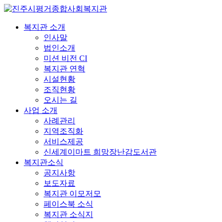
복지관 소개
인사말
법인소개
미션 비전 CI
복지관 연혁
시설현황
조직현황
오시는 길
사업 소개
사례관리
지역조직화
서비스제공
신세계이마트 희망장난감도서관
복지관소식
공지사항
보도자료
복지관 이모저모
페이스북 소식
복지관 소식지