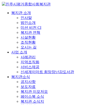
복지관 소개
인사말
법인소개
미션 비전 CI
복지관 연혁
시설현황
조직현황
오시는 길
사업 소개
사례관리
지역조직화
서비스제공
신세계이마트 희망장난감도서관
복지관소식
공지사항
보도자료
복지관 이모저모
페이스북 소식
복지관 소식지