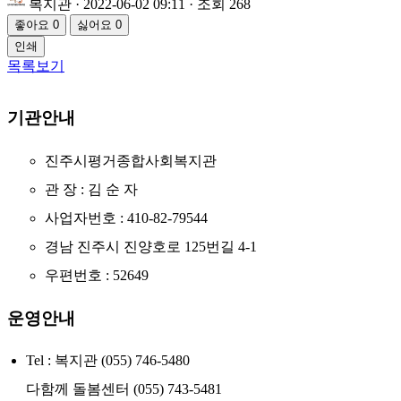
복지관
· 2022-06-02 09:11 · 조회 268
좋아요
0
싫어요
0
인쇄
목록보기
기관안내
진주시평거종합사회복지관
관 장 : 김 순 자
사업자번호 : 410-82-79544
경남 진주시 진양호로 125번길 4-1
우편번호 : 52649
운영안내
Tel : 복지관 (055) 746-5480
다함께 돌봄센터 (055) 743-5481