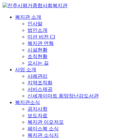
복지관 소개
인사말
법인소개
미션 비전 CI
복지관 연혁
시설현황
조직현황
오시는 길
사업 소개
사례관리
지역조직화
서비스제공
신세계이마트 희망장난감도서관
복지관소식
공지사항
보도자료
복지관 이모저모
페이스북 소식
복지관 소식지