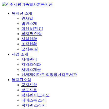
복지관 소개
인사말
법인소개
미션 비전 CI
복지관 연혁
시설현황
조직현황
오시는 길
사업 소개
사례관리
지역조직화
서비스제공
신세계이마트 희망장난감도서관
복지관소식
공지사항
보도자료
복지관 이모저모
페이스북 소식
복지관 소식지