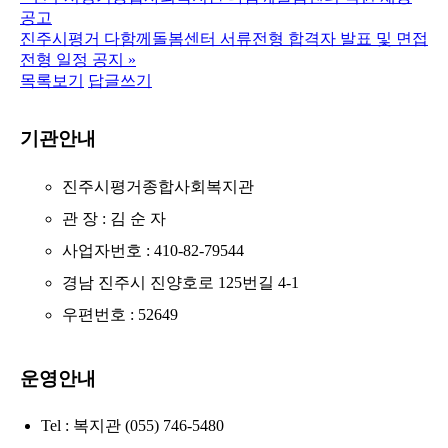
공고
진주시평거 다함께돌봄센터 서류전형 합격자 발표 및 면접
전형 일정 공지
»
목록보기
답글쓰기
기관안내
진주시평거종합사회복지관
관 장 : 김 순 자
사업자번호 : 410-82-79544
경남 진주시 진양호로 125번길 4-1
우편번호 : 52649
운영안내
Tel : 복지관 (055) 746-5480