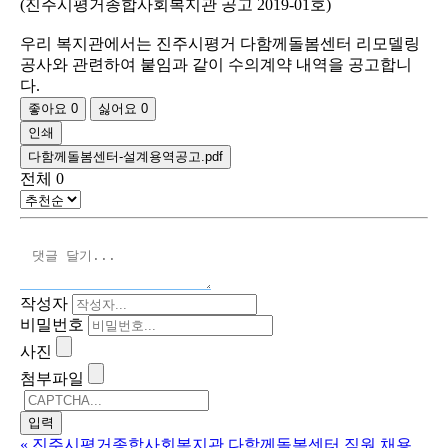
(진주시평거종합사회복지관 공고 2019-01호)
우리 복지관에서는 진주시평거 다함께돌봄센터 리모델링
공사와 관련하여 붙임과 같이 수의계약 내역을 공고합니
다.
좋아요
0
싫어요
0
인쇄
다함께돌봄센터-설계용역공고.pdf
전체
0
작성자
비밀번호
사진
첨부파일
«
진주시평거종합사회복지관 다함께돌봄센터 직원 채용