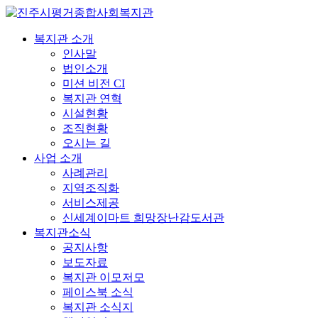
복지관 소개
인사말
법인소개
미션 비전 CI
복지관 연혁
시설현황
조직현황
오시는 길
사업 소개
사례관리
지역조직화
서비스제공
신세계이마트 희망장난감도서관
복지관소식
공지사항
보도자료
복지관 이모저모
페이스북 소식
복지관 소식지