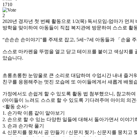
1710
2
2020년 경자년 첫 번째 활동으로 1/2(목) 독서모임-엄마가 
방학을 맞이하여 아동들이 직접 복지관에 방문하여 스스로 활
“손손손 손이야기”를 주제로 잡고, 5세~7세 아동들과 「손을 
스스로 마카펜을 뚜껑을 열고 닫고 테이프를 붙이고 색상지를 
았습니다.
초롱초롱한 눈망울로 큰 소리로 대답하며 수업시간 내내 즐거워
친구를 응원해주는 멋진 모습에 또 아이들에게서 새롭게 배웠습
가정에서도 손쉽게 할 수 있도록 활동 법 첨부했으니, 참고하여
(아이들이 느려도 스스로 할 수 있도록 기다려주며 아이의 의견
<활동 순서>
1. 손가락 이름 같이 알아보기
2. 손으로 할 수 있는 다양한 일들에 대해서 돌아가면서 이야기
3. 손과 손가락 풀기
4. 신문지를 뭉쳐서 공 만들기 / 신문지 찢기- 신문지를 뭉치고