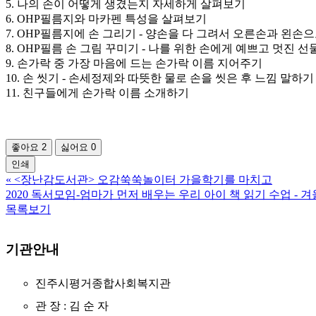
5. 나의 손이 어떻게 생겼는지 자세하게 살펴보기
6. OHP필름지와 마카펜 특성을 살펴보기
7. OHP필름지에 손 그리기 - 양손을 다 그려서 오른손과 왼
8. OHP필름 손 그림 꾸미기 - 나를 위한 손에게 예쁘고 멋진 
9. 손가락 중 가장 마음에 드는 손가락 이름 지어주기
10. 손 씻기 - 손세정제와 따뜻한 물로 손을 씻은 후 느낌 말하기
11. 친구들에게 손가락 이름 소개하기
좋아요
2
싫어요
0
인쇄
«
<장난감도서관> 오감쑥쑥놀이터 가을학기를 마치고
2020 독서모임-엄마가 먼저 배우는 우리 아이 책 읽기 수업 - 
목록보기
기관안내
진주시평거종합사회복지관
관 장 : 김 순 자