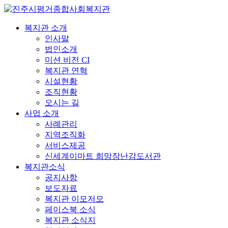
복지관 소개
인사말
법인소개
미션 비전 CI
복지관 연혁
시설현황
조직현황
오시는 길
사업 소개
사례관리
지역조직화
서비스제공
신세계이마트 희망장난감도서관
복지관소식
공지사항
보도자료
복지관 이모저모
페이스북 소식
복지관 소식지