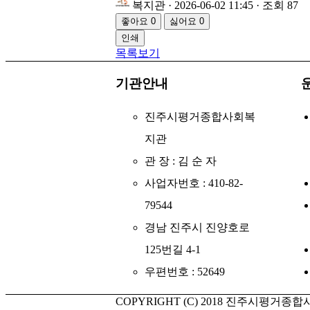
복지관
· 2026-06-02 11:45 · 조회 87
좋아요
0
싫어요
0
인쇄
목록보기
기관안내
진주시평거종합사회복
지관
관 장 : 김 순 자
사업자번호 : 410-82-
79544
경남 진주시 진양호로
125번길 4-1
우편번호 : 52649
COPYRIGHT (C) 2018 진주시평거종합사