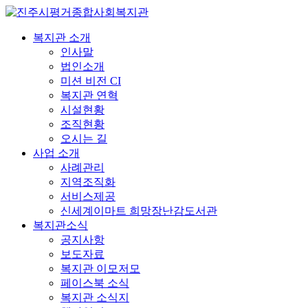
복지관 소개
인사말
법인소개
미션 비전 CI
복지관 연혁
시설현황
조직현황
오시는 길
사업 소개
사례관리
지역조직화
서비스제공
신세계이마트 희망장난감도서관
복지관소식
공지사항
보도자료
복지관 이모저모
페이스북 소식
복지관 소식지