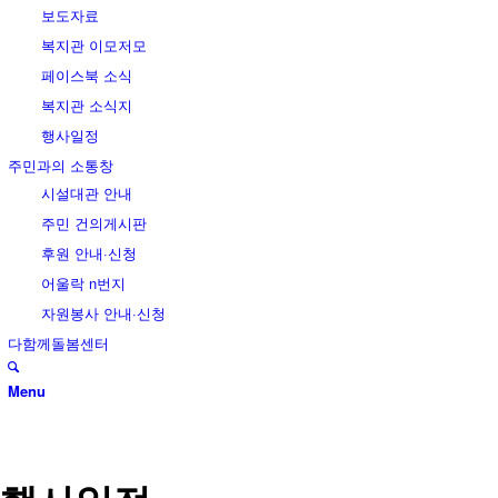
보도자료
복지관 이모저모
페이스북 소식
복지관 소식지
행사일정
주민과의 소통창
시설대관 안내
주민 건의게시판
후원 안내·신청
어울락 n번지
자원봉사 안내·신청
다함께돌봄센터
Menu