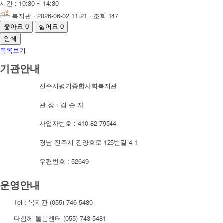
시간 : 10:30 ~ 14:30
복지관
· 2026-06-02 11:21 · 조회 147
좋아요
0
싫어요
0
인쇄
목록보기
기관안내
진주시평거종합사회복지관
관 장 : 김 순 자
사업자번호 : 410-82-79544
경남 진주시 진양호로 125번길 4-1
우편번호 : 52649
운영안내
Tel : 복지관 (055) 746-5480
다함께 돌봄센터 (055) 743-5481