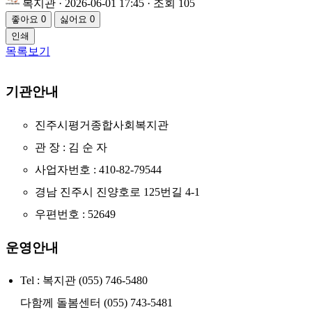
복지관
· 2026-06-01 17:45 · 조회 105
좋아요
0
싫어요
0
인쇄
목록보기
기관안내
진주시평거종합사회복지관
관 장 : 김 순 자
사업자번호 : 410-82-79544
경남 진주시 진양호로 125번길 4-1
우편번호 : 52649
운영안내
Tel : 복지관 (055) 746-5480
다함께 돌봄센터 (055) 743-5481