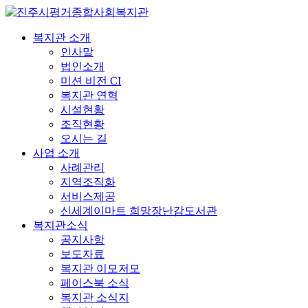
복지관 소개
인사말
법인소개
미션 비전 CI
복지관 연혁
시설현황
조직현황
오시는 길
사업 소개
사례관리
지역조직화
서비스제공
신세계이마트 희망장난감도서관
복지관소식
공지사항
보도자료
복지관 이모저모
페이스북 소식
복지관 소식지